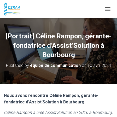
O
U
V
R
I
[Portrait] Céline Rampon, gérante-
R
/
fondatrice d’Assist’Solution à
F
E
Bourbourg
R
M
Published by
équipe de communication
on
10 avril 2024
E
R
L
A
N
A
Nous avons rencontré
Céline Rampon, gérante-
V
fondatrice d’Assist’Solution à Bourbourg
I
G
Céline Rampon a créé Assist’Solution en 2016 à Bourbourg,
A