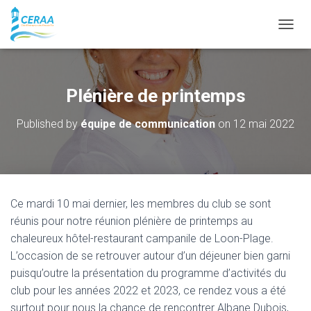
O
U
V
R
I
Plénière de printemps
R
/
Published by
équipe de communication
on
12 mai 2022
F
E
R
M
E
R
Ce mardi 10 mai dernier, les membres du club se sont
L
A
réunis pour notre réunion plénière de printemps au
N
chaleureux hôtel-restaurant campanile de Loon-Plage.
A
L’occasion de se retrouver autour d’un déjeuner bien garni
V
puisqu’outre la présentation du programme d’activités du
I
G
club pour les années 2022 et 2023, ce rendez vous a été
A
surtout pour nous la chance de rencontrer Albane Dubois,